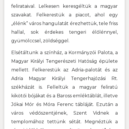
felirataival. Lelkesen keresgéltük a magyar
szavakat. Felkerestük a piacot, ahol egy
„élénk” város hangulatát érezhettük, tele friss
hallal, sok érdekes tengeri élőlénnyel,
gyümölccsel, zöldséggel.
Elsétáltunk a színház, a Kormányzói Palota, a
Magyar Királyi Tengerészeti Hatóság épülete
mellett. Felkerestük az Adria-palotát és az
Adria Magyar Királyi Tengerhajózási Rt.
székházát is. Felleltük a magyar feliratú
kikötői bójákat és a Baross emléktáblát, illetve
Jókai Mór és Móra Ferenc tábláját. Ezután a
város védőszentjének, Szent Vidnek a
templomához tettünk sétát. Megnéztük a