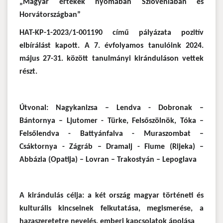
„Magyar értékek nyomában Szlovéniában és
Horvátországban”
HAT-KP-1-2023/1-001190
című pályázata pozitív
elbírálást kapott. A 7. évfolyamos tanulóink 2024.
május 27-31. között tanulmányi kiránduláson vettek
részt.
Útvonal: Nagykanizsa – Lendva - Dobronak –
Bántornya – Ljutomer - Türke, Felsőszölnök, Tóka –
Felsőlendva - Battyánfalva - Muraszombat –
Csáktornya - Zágráb – Dramalj - Fiume (Rijeka) –
Abbázia (Opatija) – Lovran – Trakostyán – Lepoglava
A kirándulás célja: a két ország magyar történeti és
kulturális kincseinek felkutatása, megismerése, a
hazaszeretetre nevelés, emberi kapcsolatok ápolása