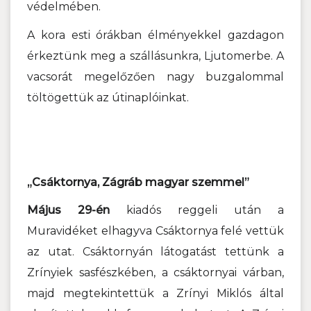
védelmében.
A kora esti órákban élményekkel gazdagon
érkeztünk meg a szállásunkra, Ljutomerbe. A
vacsorát megelőzően nagy buzgalommal
töltögettük az útinaplóinkat.
„Csáktornya, Zágráb magyar szemmel”
Május 29-én
kiadós reggeli után a
Muravidéket elhagyva Csáktornya felé vettük
az utat. Csáktornyán látogatást tettünk a
Zrínyiek sasfészkében, a csáktornyai várban,
majd megtekintettük a Zrínyi Miklós által