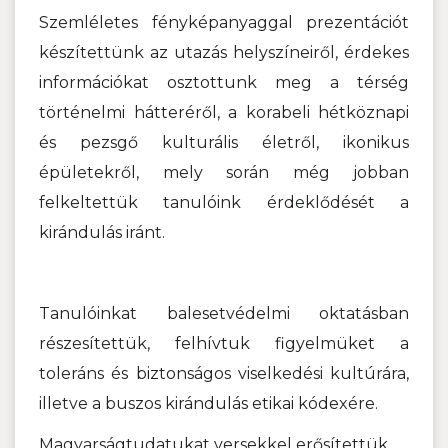
Szemléletes fényképanyaggal prezentációt
készítettünk az utazás helyszíneiről, érdekes
információkat osztottunk meg a térség
történelmi hátteréről, a korabeli hétköznapi
és pezsgő kulturális életről, ikonikus
épületekről, mely során még jobban
felkeltettük tanulóink érdeklődését a
kirándulás iránt.
Tanulóinkat balesetvédelmi oktatásban
részesítettük, felhívtuk figyelmüket a
toleráns és biztonságos viselkedési kultúrára,
illetve a buszos kirándulás etikai kódexére.
Magyarságtudatukat versekkel erősítettük.