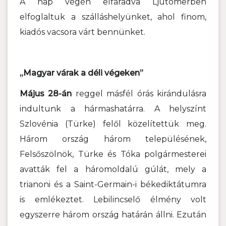
A nap végén elfáradva Ljutomerben
elfoglaltuk a szálláshelyünket, ahol finom,
kiadós vacsora várt bennünket.
„Magyar várak a déli végeken”
Május 28-án
reggel másfél órás kirándulásra
indultunk a hármashatárra. A helyszínt
Szlovénia (Türke) felől közelítettük meg.
Három ország három településének,
Felsőszölnök, Türke és Tóka polgármesterei
avatták fel a háromoldalú gúlát, mely a
trianoni és a Saint-Germain-i békediktátumra
is emlékeztet. Lebilincselő élmény volt
egyszerre három ország határán állni. Ezután