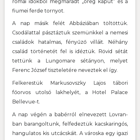
római időkből megmaradt „öreg kaput” és a
fiumei ferde tornyot.
A nap másik felét Abbáziában töltöttük.
Csodálattal pásztáztuk szemünkkel a nemesi
családok hatalmas, fényűző villáit. Néhány
család történetét fel is idéztük. Rövid sétát
tettünk a Lungomare sétányon, melyet
Ferenc József tiszteletére neveztek el így.
Felkerestük Markusovszky Lajos tábori
főorvos utolsó lakhelyét, a Hotel Palace
Bellevue-t.
A nap végén a babérról elnevezett Lovran-
ban barangoltunk, felfedeztük kacskaringós,
hangulatos kis utcácskáit. A városka egy igazi