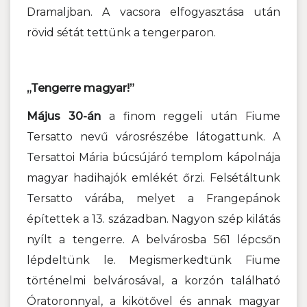
Dramaljban. A vacsora elfogyasztása után
rövid sétát tettünk a tengerparon.
„Tengerre magyar!”
Május 30-án
a finom reggeli után Fiume
Tersatto nevű városrészébe látogattunk. A
Tersattoi Mária búcsújáró templom kápolnája
magyar hadihajók emlékét őrzi. Felsétáltunk
Tersatto várába, melyet a Frangepánok
építettek a 13. században. Nagyon szép kilátás
nyílt a tengerre. A belvárosba 561 lépcsőn
lépdeltünk le. Megismerkedtünk Fiume
történelmi belvárosával, a korzón található
Óratoronnyal, a kikötővel és annak magyar