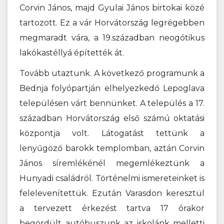
Corvin János, majd Gyulai János birtokai közé
tartozott. Ez a vár Horvátország legrégebben
megmaradt vára, a 19.században neogótikus
lakókastéllyá építették át.
Tovább utaztunk. A következő programunk a
Bednja folyópartján elhelyezkedő Lepoglava
településen várt bennünket. A település a 17.
században Horvátország első számú oktatási
központja volt. Látogatást tettünk a
lenyűgöző barokk templomban, aztán Corvin
János síremlékénél megemlékeztünk a
Hunyadi családról. Történelmi ismereteinket is
felelevenítettük. Ezután Varasdon keresztül
a tervezett érkezést tartva 17 órakor
begördült autóbuszunk az iskolánk melletti