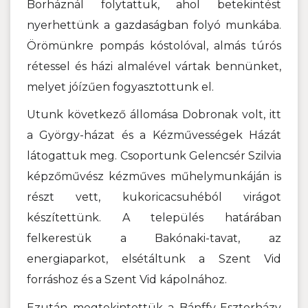
Borháznál folytattuk, ahol betekintést
nyerhettünk a gazdaságban folyó munkába.
Örömünkre pompás kóstolóval, almás túrós
rétessel és házi almalével vártak bennünket,
melyet jóízűen fogyasztottunk el.
Utunk következő állomása Dobronak volt, itt
a György-házat és a Kézművességek Házát
látogattuk meg. Csoportunk Gelencsér Szilvia
képzőművész kézműves műhelymunkáján is
részt vett, kukoricacsuhéból virágot
készítettünk. A település határában
felkerestük a Bakónaki-tavat, az
energiaparkot, elsétáltunk a Szent Vid
forráshoz és a Szent Vid kápolnához.
Ezután megtekintettük a Bánffy-Eszterházy