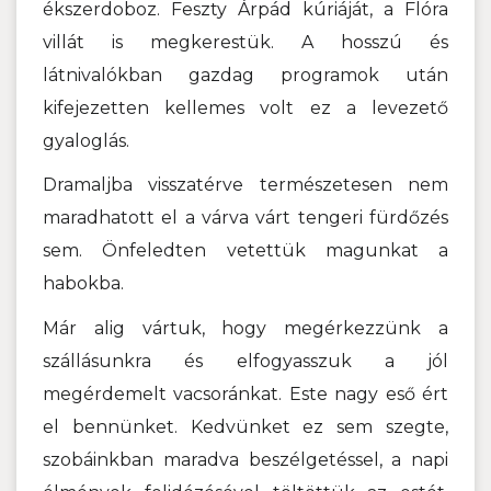
ékszerdoboz. Feszty Árpád kúriáját, a Flóra
villát is megkerestük. A hosszú és
látnivalókban gazdag programok után
kifejezetten kellemes volt ez a levezető
gyaloglás.
Dramaljba visszatérve természetesen nem
maradhatott el a várva várt tengeri fürdőzés
sem. Önfeledten vetettük magunkat a
habokba.
Már alig vártuk, hogy megérkezzünk a
szállásunkra és elfogyasszuk a jól
megérdemelt vacsoránkat. Este nagy eső ért
el bennünket. Kedvünket ez sem szegte,
szobáinkban maradva beszélgetéssel, a napi