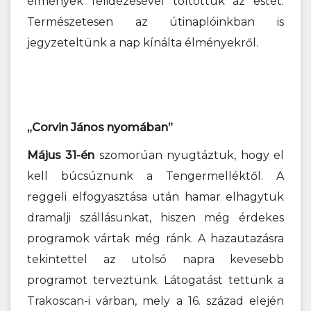
élmények felidézésével töltöttük az estét.
Természetesen az útinaplóinkban is
jegyzeteltünk a nap kínálta élményekről.
„Corvin János nyomában”
Május 31-én
szomorúan nyugtáztuk, hogy el
kell búcsúznunk a Tengermelléktől. A
reggeli elfogyasztása után hamar elhagytuk
dramalji szállásunkat, hiszen még érdekes
programok vártak még ránk. A hazautazásra
tekintettel az utolsó napra kevesebb
programot terveztünk. Látogatást tettünk a
Trakoscan-i várban, mely a 16. század elején