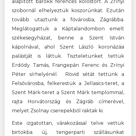
alapított barokk ferences kolostort. A Zrínyi
szobornál elhelyeztük koszorúnkat. Ezután
tovább utaztunk a fővárosba, Zágrábba.
Meglátogattuk a Káptalandombon emelt
székesegyházat, benne a Szent István
kápolnával, ahol Szent László koronázási
palástját is láttuk. Tiszteletünket tettük
Erdődy Tamás, Frangepán Ferenc és Zrínyi
Péter sírhelyénél. Rövid sétát tettünk a
Felsővárosba, felkerestük a Jellasics-teret, a
Szent Márk-teret a Szent Márk templommal,
rajta Horvátország és Zágráb címerével,
melyet Zsolnay cserepekből raktak ki.
Este izgatottan, várakozással telve vettük
birtokba új, tengerparti szállásunkat