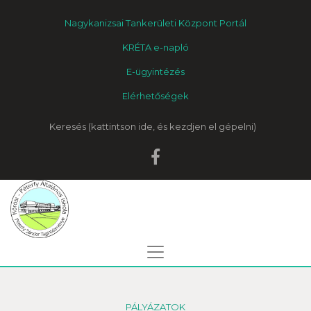
Nagykanizsai Tankerületi Központ Portál
KRÉTA e-napló
E-ügyintézés
Elérhetőségek
Keresés
PÁLYÁZATOK