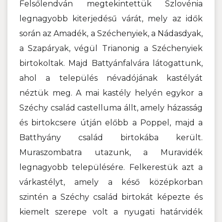
Felsőlendván megtekintettük Szlovénia
legnagyobb kiterjedésű várát, mely az idők
során az Amadék, a Széchenyiek, a Nádasdyak,
a Szapáryak, végül Trianonig a Széchenyiek
birtokoltak. Majd Battyánfalvára látogattunk,
ahol a település névadójának kastélyát
néztük meg. A mai kastély helyén egykor a
Széchy család castelluma állt, amely házasság
és birtokcsere útján előbb a Poppel, majd a
Batthyány család birtokába került.
Muraszombatra utazunk, a Muravidék
legnagyobb településére. Felkerestük azt a
várkastélyt, amely a késő középkorban
szintén a Széchy család birtokát képezte és
kiemelt szerepe volt a nyugati határvidék