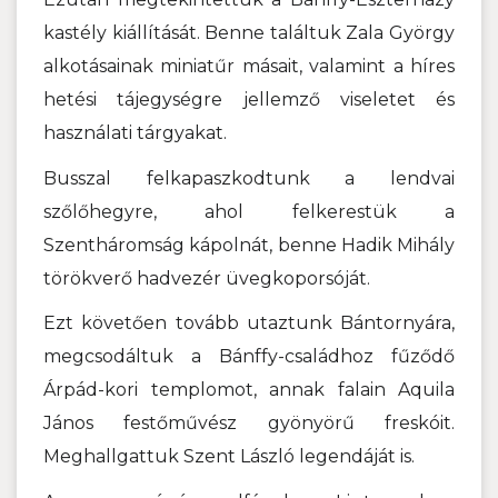
kastély kiállítását. Benne találtuk Zala György
alkotásainak miniatűr másait, valamint a híres
hetési tájegységre jellemző viseletet és
használati tárgyakat.
Busszal felkapaszkodtunk a lendvai
szőlőhegyre, ahol felkerestük a
Szentháromság kápolnát, benne Hadik Mihály
törökverő hadvezér üvegkoporsóját.
Ezt követően tovább utaztunk Bántornyára,
megcsodáltuk a Bánffy-családhoz fűződő
Árpád-kori templomot, annak falain Aquila
János festőművész gyönyörű freskóit.
Meghallgattuk Szent László legendáját is.