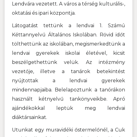
Lendvára vezetett. A város a térség kulturális-,
oktatási és ipari központja.
Látogatást tettünk a lendvai 1. Számú
Kéttannyelvű Általános Iskolában. Rövid időt
tölthettünk az iskolában, megismerkedtünk a
lendvai gyerekek iskolai életével, kicsit
beszélgethettünk velük. Az intézmény
vezetője, illetve a tanárok betekintést
nyújtottak a lendvai gyerekek
mindennapjaiba. Belelapoztunk a tanórákon
használt kétnyelvű tankönyveikbe. Apró
ajándékokkal leptük meg lendvai
diáktársainkat.
Utunkat egy muravidéki őstermelőnél, a Cuk