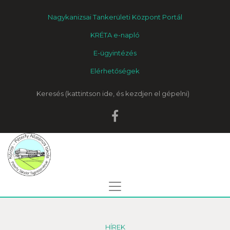
Nagykanizsai Tankerületi Központ Portál
KRÉTA e-napló
E-ügyintézés
Elérhetőségek
Keresés
HÍREK