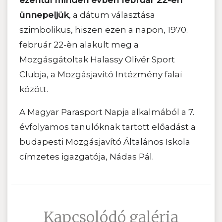
ezentúl minden évben február 22-én
ünnepeljük
, a dátum választása
szimbolikus, hiszen ezen a napon, 1970.
február 22-èn alakult meg a
M
ozgásgátoltak Halassy Olivér Sport
Clubja, a Mozgásjavító Intézmény falai
között.
A Magyar Parasport Napja alkalmából a 7.
évfolyamos tanulóknak tartott előadást a
budapesti Mozgásjavító Általános Iskola
címzetes igazgatója, Nádas Pál.
Kapcsolódó galéria