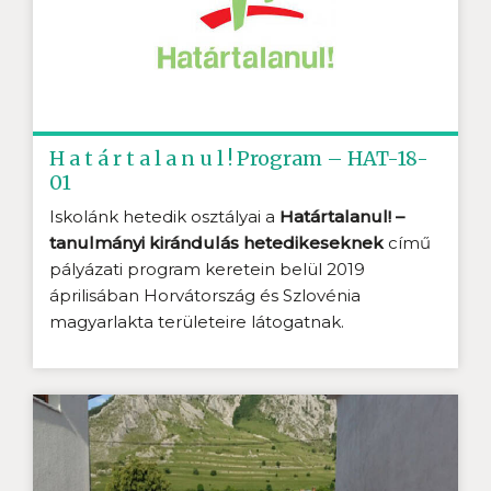
H a t á r t a l a n u l ! Program – HAT-18-
01
Iskolánk hetedik osztályai a
Határtalanul! –
tanulmányi kirándulás hetedikeseknek
című
pályázati program keretein belül 2019
áprilisában Horvátország és Szlovénia
magyarlakta területeire látogatnak.