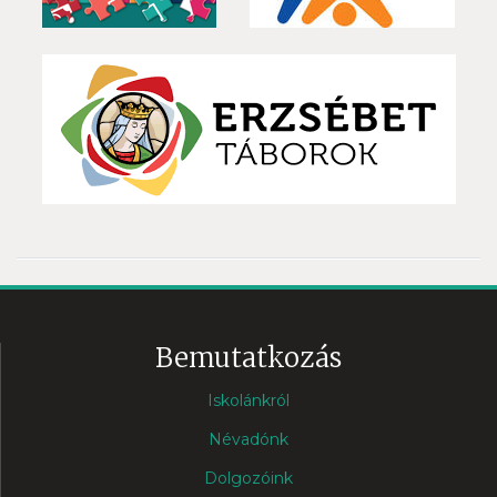
Bemutatkozás
Iskolánkról
Névadónk
Dolgozóink