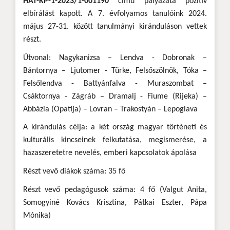
HAT-KP-1-2023/1-001190
című pályázata pozitív
elbírálást kapott. A 7. évfolyamos tanulóink 2024.
május 27-31. között tanulmányi kiránduláson vettek
részt.
Útvonal: Nagykanizsa – Lendva - Dobronak –
Bántornya – Ljutomer - Türke, Felsőszölnök, Tóka –
Felsőlendva - Battyánfalva - Muraszombat –
Csáktornya - Zágráb – Dramalj - Fiume (Rijeka) –
Abbázia (Opatija) – Lovran – Trakostyán – Lepoglava
A kirándulás célja: a két ország magyar történeti és
kulturális kincseinek felkutatása, megismerése, a
hazaszeretetre nevelés, emberi kapcsolatok ápolása
Részt vevő diákok száma: 35 fő
Részt vevő pedagógusok száma: 4 fő (Valgut Anita,
Somogyiné Kovács Krisztina, Pátkai Eszter, Pápa
Mónika)