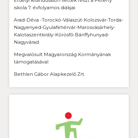
Erdélyi kiránduláson vettek részt a Péterfy
iskola 7. évfolyamos diákjai:
Arad-Déva -Torockó-Válaszút-Kolozsvár-Torda-
Nagyenyed-Gyulafehérvár-Marosvásárhely-
Kalotaszentkirály-Körösfő-Bánffyhunyad-
Nagyvárad
Megvalósult Magyarország Kormányának
támogatásával
Bethlen Gábor Alapkezelő Zrt.