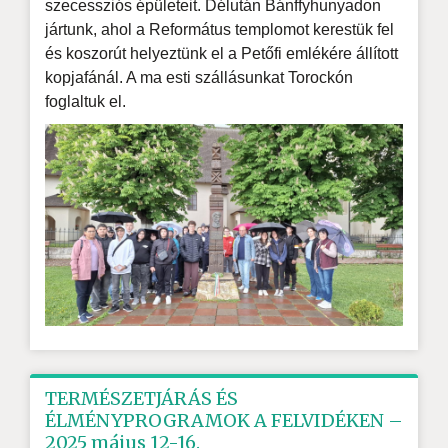
szecessziós épületeit. Délután Bánffyhunyadon
jártunk, ahol a Református templomot kerestük fel
és koszorút helyeztünk el a Petőfi emlékére állított
kopjafánál. A ma esti szállásunkat Torockón
foglaltuk el.
TERMÉSZETJÁRÁS ÉS
ÉLMÉNYPROGRAMOK A FELVIDÉKEN –
2025 május 12-16.