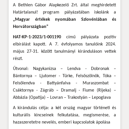
A Bethlen Gábor Alapkezelő Zrt. által meghirdetett
Határtalanul! program pályázatában iskolánk a
„Magyar értékek nyomában Szlovéniában és
Horvátországban”
HAT-KP-1-2023/1-001190
című pályázata pozitív
elbírálást kapott. A 7. évfolyamos tanulóink 2024.
május 27-31. között tanulmányi kiránduláson vettek
részt.
Útvonal: Nagykanizsa – Lendva - Dobronak –
Bántornya – Ljutomer - Türke, Felsőszölnök, Tóka –
Felsőlendva - Battyánfalva - Muraszombat –
Csáktornya - Zágráb – Dramalj - Fiume (Rijeka) –
Abbázia (Opatija) – Lovran – Trakostyán – Lepoglava
A kirándulás célja: a két ország magyar történeti és
kulturális kincseinek felkutatása, megismerése, a
hazaszeretetre nevelés, emberi kapcsolatok ápolása