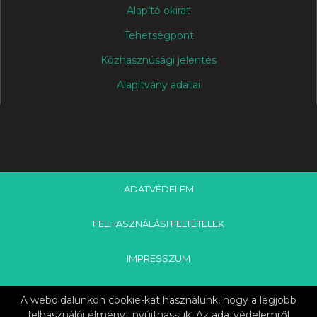
Alapító okirat
Tehetségpont
Közhasznúsági jelentés
Alapítvány adatai
ADATVÉDELEM
FELHASZNÁLÁSI FELTÉTELEK
IMPRESSZUM
KÖZZÉTÉTELI LISTA
A weboldalunkon cookie-kat használunk, hogy a legjobb
felhasználói élményt nyújthassuk. Az adatvédelemről