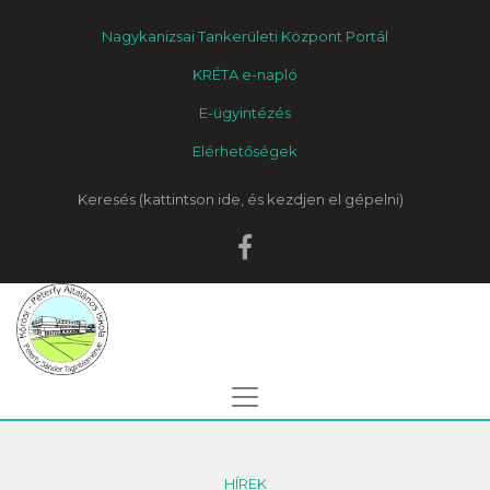
Nagykanizsai Tankerületi Központ Portál
KRÉTA e-napló
E-ügyintézés
Elérhetőségek
Keresés
HÍREK