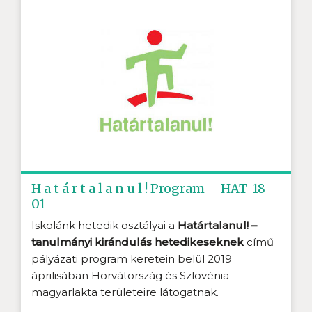
H a t á r t a l a n u l ! Program – HAT-18-
01
Iskolánk hetedik osztályai a
Határtalanul! –
tanulmányi kirándulás hetedikeseknek
című
pályázati program keretein belül 2019
áprilisában Horvátország és Szlovénia
magyarlakta területeire látogatnak.