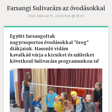
Farsangi Sulivarázs az óvodásokkal
2024. február 15., csütörtök @ 18:00
Együtt farsangoltak
nagycsoportos óvodásokkal "öreg"
diákjaink. Hasonló vidám
kavalkád várja a kicsiket és szüleiket
következő Sulivarázs programunkon is!