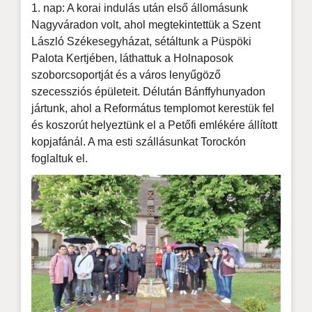
1. nap: A korai indulás után első állomásunk
Nagyváradon volt, ahol megtekintettük a Szent
László Székesegyházat, sétáltunk a Püspöki
Palota Kertjében, láthattuk a Holnaposok
szoborcsoportját és a város lenyűgöző
szecessziós épületeit. Délután Bánffyhunyadon
jártunk, ahol a Református templomot kerestük fel
és koszorút helyeztünk el a Petőfi emlékére állított
kopjafánál. A ma esti szállásunkat Torockón
foglaltuk el.