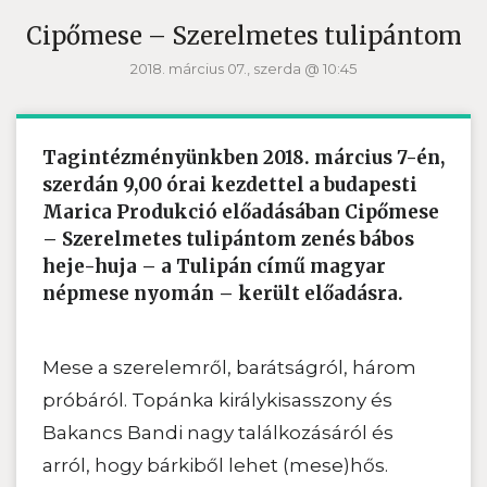
Cipőmese – Szerelmetes tulipántom
2018. március 07., szerda @ 10:45
Tagintézményünkben
2018. március 7-én,
szerdán
9,00 órai kezdettel a
budapesti
Marica Produkció
előadásában
Cipőmese
– Szerelmetes tulipántom
zenés bábos
heje-huja – a Tulipán című magyar
népmese nyomán – került előadásra.
Mese a szerelemről, barátságról, három
próbáról. Topánka királykisasszony és
Bakancs Bandi nagy találkozásáról és
arról, hogy bárkiből lehet (mese)hős.