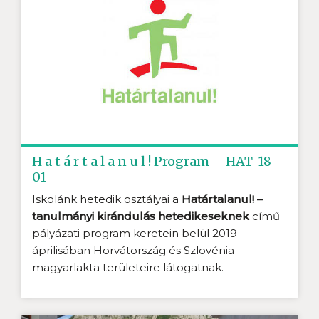
H a t á r t a l a n u l ! Program – HAT-18-
01
Iskolánk hetedik osztályai a
Határtalanul! –
tanulmányi kirándulás hetedikeseknek
című
pályázati program keretein belül 2019
áprilisában Horvátország és Szlovénia
magyarlakta területeire látogatnak.