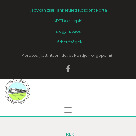
Nagykanizsai Tankerületi Központ Portál
KRÉTA e-napló
E-ügyintézés
Elérhetőségek
Keresés
HÍREK