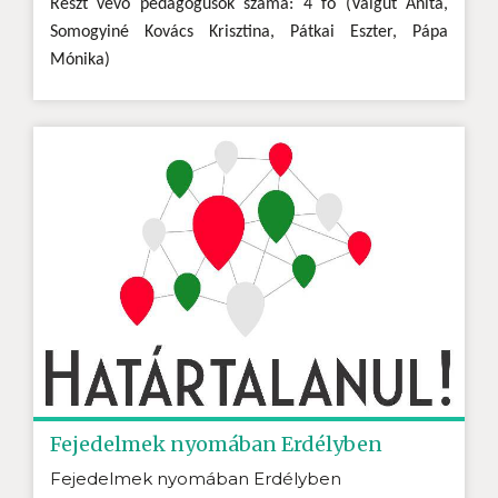
Részt vevő pedagógusok száma: 4 fő (Valgut Anita,
Somogyiné Kovács Krisztina, Pátkai Eszter, Pápa
Mónika)
Fejedelmek nyomában Erdélyben
Fejedelmek nyomában Erdélyben