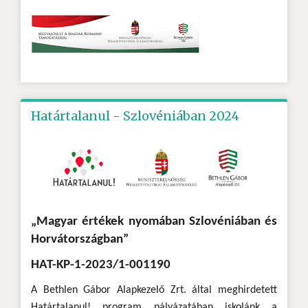
Határtalanul - Szlovéniában 2024
„Magyar értékek nyomában Szlovéniában és
Horvátországban”
HAT-KP-1-2023/1-001190
A Bethlen Gábor Alapkezelő Zrt. által meghirdetett
Határtalanul! program pályázatában iskolánk a