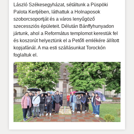
László Székesegyházat, sétáltunk a Püspöki
Palota Kertjében, láthattuk a Holnaposok
szoborcsoportját és a város lenyűgöző
szecessziós épületeit. Délután Bánffyhunyadon
jártunk, ahol a Református templomot kerestük fel
és koszorút helyeztünk el a Petőfi emlékére állított
kopjafánál. A ma esti szállásunkat Torockón
foglaltuk el.