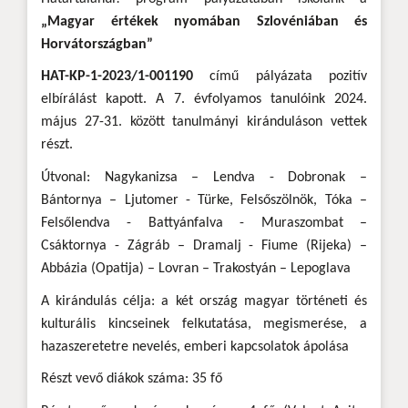
„Magyar értékek nyomában Szlovéniában és
Horvátországban”
HAT-KP-1-2023/1-001190
című pályázata pozitív
elbírálást kapott. A 7. évfolyamos tanulóink 2024.
május 27-31. között tanulmányi kiránduláson vettek
részt.
Útvonal: Nagykanizsa – Lendva - Dobronak –
Bántornya – Ljutomer - Türke, Felsőszölnök, Tóka –
Felsőlendva - Battyánfalva - Muraszombat –
Csáktornya - Zágráb – Dramalj - Fiume (Rijeka) –
Abbázia (Opatija) – Lovran – Trakostyán – Lepoglava
A kirándulás célja: a két ország magyar történeti és
kulturális kincseinek felkutatása, megismerése, a
hazaszeretetre nevelés, emberi kapcsolatok ápolása
Részt vevő diákok száma: 35 fő